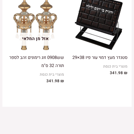
אזל מן המלאי
סטנדר מעץ דמוי עור פיו 38×29
שש0908 זוג רימונים זהב לספר
תורה 32 ס"מ
מוצרי בית כנסת
341.98
₪
מוצרי בית כנסת
341.98
₪