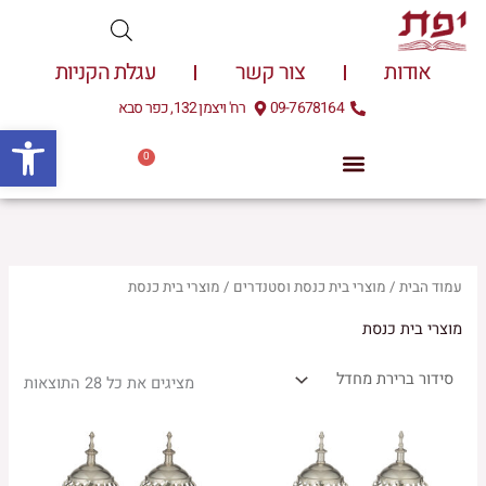
ילוג
מ
מ
תוכן
ח
ח
אודות
צור קשר
עגלת הקניות
י
י
09-7678164
רח' ויצמן 132, כפר סבא
ר
ר
פתח
מ
מ
0
עגלת
0.00
₪
קניות
י
ק
נ
ס
י
י
מ
מ
עמוד הבית
/
מוצרי בית כנסת וסטנדרים
/ מוצרי בית כנסת
ל
ל
מוצרי בית כנסת
י
י
מציגים את כל ⁦28⁩ התוצאות