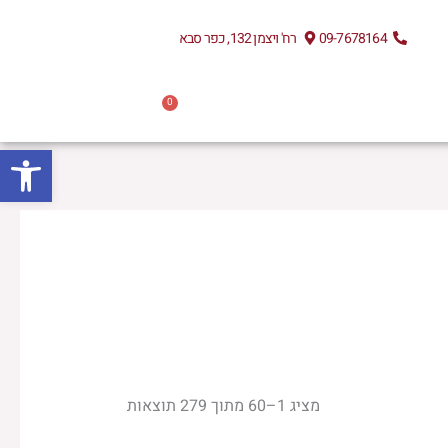
09-7678164
רח' ויצמן 132, כפר סבא
0
עגלת
אירועים
0.00
₪
קניות
פתח
מציג 1–60 מתוך 279 תוצאות