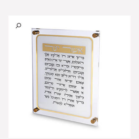
של
אשר
יצר
אשכנזי
אקריליק
29X35
ס"מ