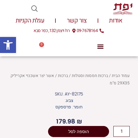
ילוג
תוכן
אודות
צור קשר
עגלת הקניות
09-7678164
רח' ויצמן 132, כפר סבא
פתח
0
עגלת
0.00
₪
קניות
עמוד הבית
/
ברכות חמסות וסגולות
/
ברכות
/ אשר יצר אשכנזי אקריליק
29X35 ס"מ
SKU: AY-82175
צבע:
חומר: פרספקס
179.98
₪
כמות
הוספה לסל