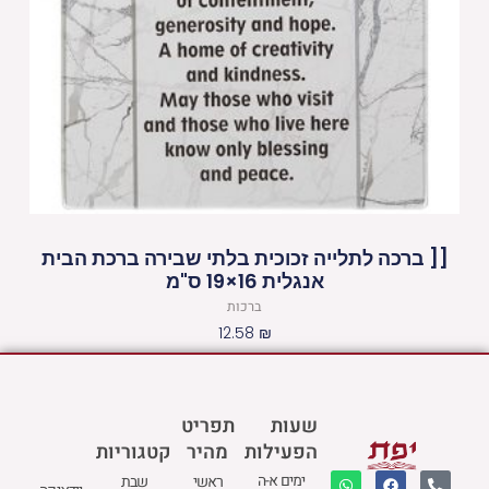
[[ ברכה לתלייה זכוכית בלתי שבירה ברכת הבית
אנגלית 16×19 ס"מ
ברכות
12.58
₪
שעות
תפריט
הפעילות
מהיר
קטגוריות
W
M
F
E
P
ימים א-ה
ראשי
שבת