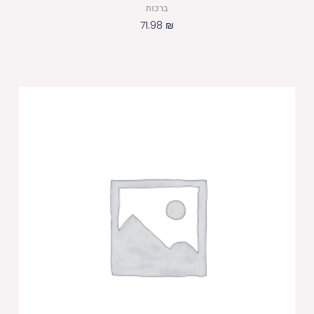
ברכות
71.98
₪