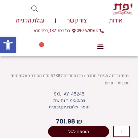
ילוג
תוכן
אודות
צור קשר
עגלת הקניות
09-7678164
רח' ויצמן 132, כפר סבא
פתח
0
עגלת
0.00
₪
קניות
עמוד הבית
/
חגים
/
חנוכה
/ בית חנוכייה 57X87 ס"מ מהודר מאלומיניום
וזכוכית – פרופ
SKU: AY-45246
צבע: גימור נחושת,
חומר: אלומיניום,זכוכית
701.98
₪
כמות
הוספה לסל