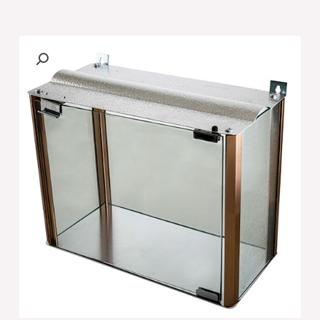
של
בית
חנוכייה
57X87
ס"מ
מהודר
מאלומיניום
וזכוכית
-
פרופ