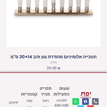
חנוכייה אלומיניום מהודרת גוון זהב 14×30 ס"מ
חנוכה
215.98
₪
שעות
תפריט
הפעילות
מהיר
קטגוריות
W
M
F
E
P
ימים א-ה
ראשי
שבת
יודאיקה
h
a
a
n
h
8:45-14:00
a
p
c
v
o