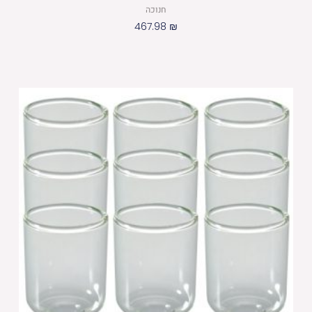
חנוכה
467.98
₪