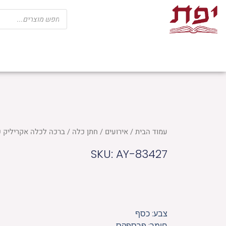
ילוג
Products
search
תוכן
שבת
חגים
ספרי קודש
מוצרי בית כנ
עמוד הבית
/
אירועים
/
חתן כלה
/ ברכה לכלה אקריליק כסף, מלב
SKU: AY-83427
צבע: כסף
חומר: פרספקס