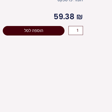
59.38
₪
כמות
הוספה לסל
של
ברכה
לכלה
אקריליק
כסף,
מלבן
22*18
ס"מ