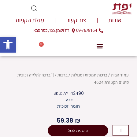
ילוג
תוכן
אודות
צור קשר
עגלת הקניות
09-7678164
רח' ויצמן 132, כפר סבא
פתח
0
עגלת
0.00
₪
קניות
עמוד הבית
/
ברכות חמסות וסגולות
/
ברכות
/ [[ ברכה לתלייה זכוכית
פיטום הקטורת 4624
SKU: AY-42490
צבע:
חומר: זכוכית
59.38
₪
כמות
הוספה לסל