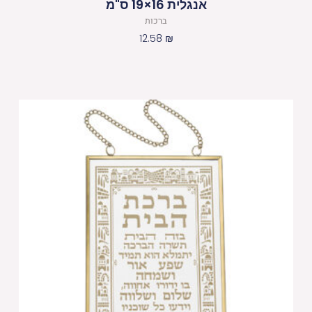
אנגלית 16×19 ס"מ
ברכות
12.58
₪