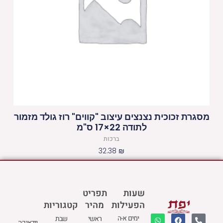
מסגרת זכוכית נצנצים עיצוב "קווים" רוז גולד מזמור
לתודה 22×17 ס"מ
ברכות
32.38
₪
שעות
תפריט
הפעילות
מהיר
קטגוריות
W
M
F
E
P
ימים א-ה
ראשי
שבת
יודאיקה