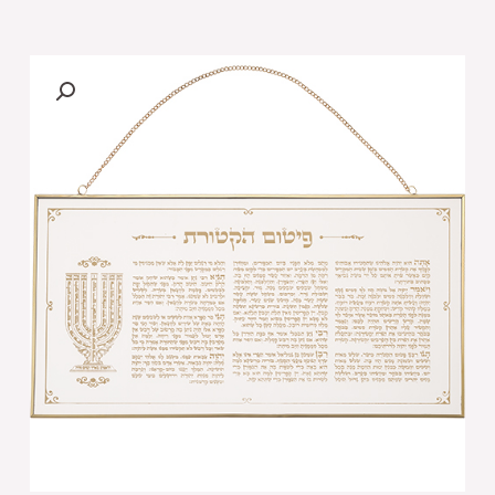
של
[[
ברכה
לתלייה
זכוכית
פיטום
הקטורת
4624