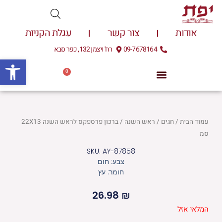
ילוג
תוכן
אודות
צור קשר
עגלת הקניות
09-7678164
רח' ויצמן 132, כפר סבא
פתח
0
עגלת
0.00
₪
קניות
עמוד הבית
/
חגים
/
ראש השנה
/ ברכון פרספקס לראש השנה 22X13
סמ
SKU: AY-87858
צבע: חום
חומר: עץ
26.98
₪
המלאי אזל