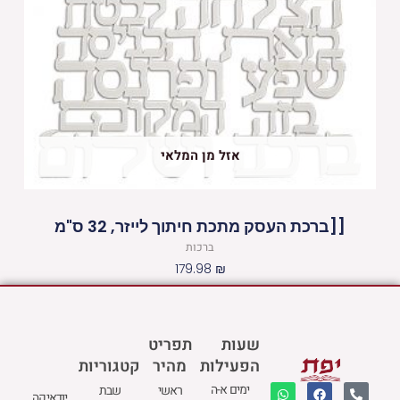
אזל מן המלאי
[[ברכת העסק מתכת חיתוך לייזר, 32 ס"מ
ברכות
179.98
₪
שעות
תפריט
הפעילות
מהיר
קטגוריות
W
M
F
E
P
ימים א-ה
ראשי
שבת
יודאיקה
h
a
a
n
h