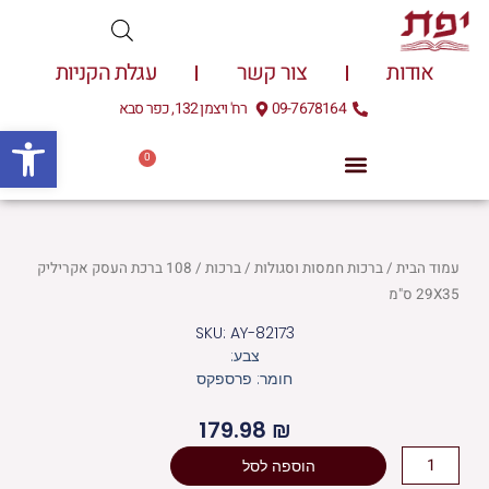
ילוג
תוכן
אודות
צור קשר
עגלת הקניות
09-7678164
רח' ויצמן 132, כפר סבא
פתח
0
עגלת
0.00
₪
קניות
עמוד הבית
/
ברכות חמסות וסגולות
/
ברכות
/ 108 ברכת העסק אקריליק
29X35 ס"מ
SKU: AY-82173
צבע:
חומר: פרספקס
179.98
₪
כמות
הוספה לסל