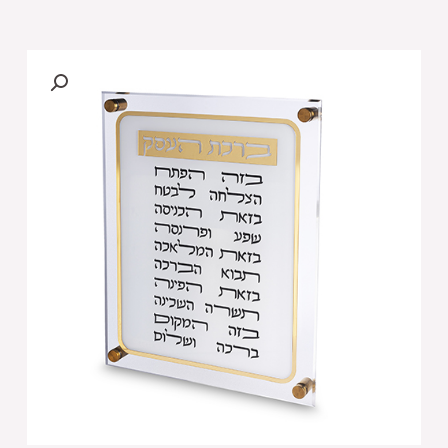
של
108
ברכת
העסק
אקריליק
29X35
ס"מ