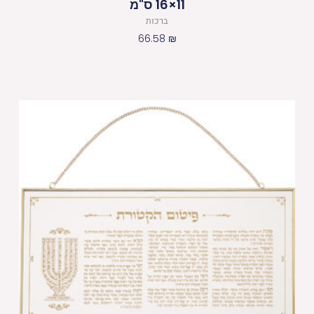
11×16 ס"מ
ברכות
66.58
₪