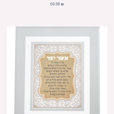
59.38
₪