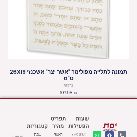
תמונה לתלייה מפולימר "אשר יצר" אשכנזי 26X19
ס"מ
ברכות
107.98
₪
שעות
תפריט
הפעילות
מהיר
קטגוריות
W
M
F
E
P
ימים א-ה
ראשי
שבת
יודאיקה