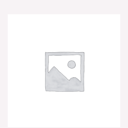
של
ברכת
מעין
שלוש
מאקריליק
נוסח
אשכנזי
22X15
ס"מ