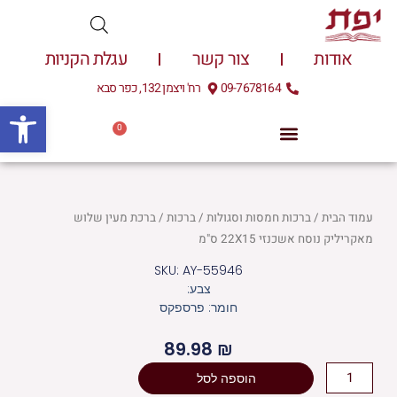
ילוג
תוכן
אודות
צור קשר
עגלת הקניות
09-7678164
רח' ויצמן 132, כפר סבא
פתח
0
עגלת
0.00
₪
קניות
עמוד הבית
/
ברכות חמסות וסגולות
/
ברכות
/ ברכת מעין שלוש
מאקריליק נוסח אשכנזי 22X15 ס"מ
SKU: AY-55946
צבע:
חומר: פרספקס
89.98
₪
כמות
הוספה לסל