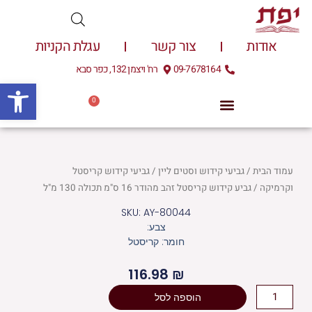
ילוג
תוכן
אודות
צור קשר
עגלת הקניות
09-7678164
רח' ויצמן 132, כפר סבא
פתח
0
עגלת
0.00
₪
קניות
עמוד הבית
/
גביעי קידוש וסטים ליין
/
גביעי קידוש קריסטל
וקרמיקה
/ גביע קידוש קריסטל זהב מהודר 16 ס"מ תכולה 130 מ"ל
SKU: AY-80044
צבע:
חומר: קריסטל
116.98
₪
כמות
הוספה לסל