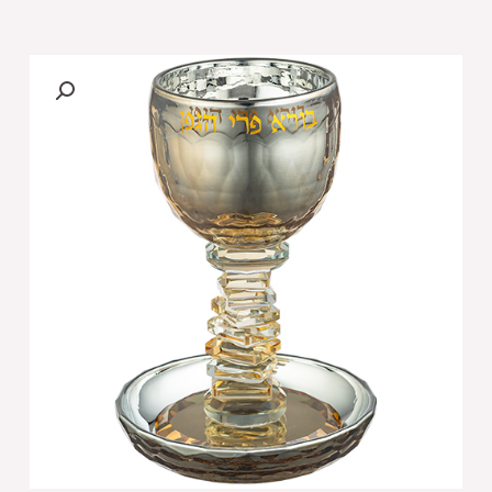
של
גביע
קידוש
קריסטל
זהב
מהודר
16
ס"מ
תכולה
130
מ"ל