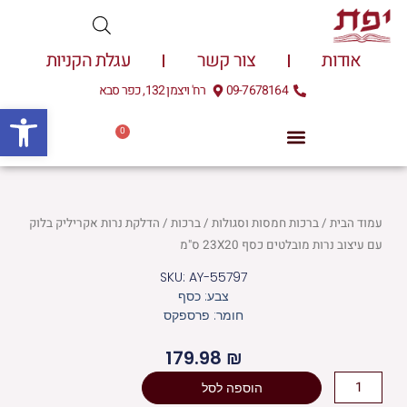
ילוג
תוכן
אודות
צור קשר
עגלת הקניות
09-7678164
רח' ויצמן 132, כפר סבא
פתח
0
עגלת
0.00
₪
קניות
עמוד הבית
/
ברכות חמסות וסגולות
/
ברכות
/ הדלקת נרות אקריליק בלוק
עם עיצוב נרות מובלטים כסף 23X20 ס"מ
SKU: AY-55797
צבע: כסף
חומר: פרספקס
179.98
₪
כמות
הוספה לסל