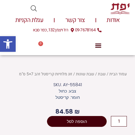
ילוג
תוכן
אודות
צור קשר
עגלת הקניות
09-7678164
רח' ויצמן 132, כפר סבא
פתח
0
עגלת
0.00
₪
קניות
עמוד הבית
/
שבת
/
שבת שונות
/ זוג מלחיות קריסטל זהב 7×5 ס"מ
SKU: AY-55841
צבע: כחול
חומר: קריסטל
84.58
₪
כמות
הוספה לסל
של