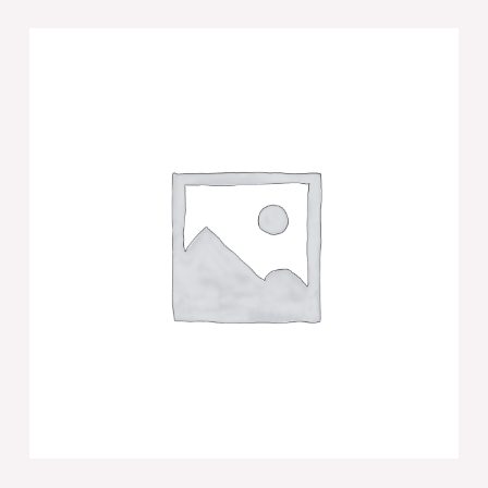
זוג
מלחיות
קריסטל
זהב
7x5
ס"מ