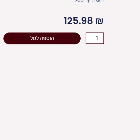
125.98
₪
כמות
הוספה לסל
של
[[
זוג
פמוטי
קריסטל
מהודרים
15.5
ס"מ