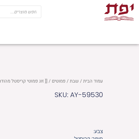
ילוג
Products
search
תוכן
שבת
חגים
ספרי קודש
מוצרי בית כנ
עמוד הבית
/
שבת
/
פמוטים
/ [[ זוג פמוטי קריסטל מהודרים 15.5
SKU: AY-59530
צבע:
חומר: קריסטל