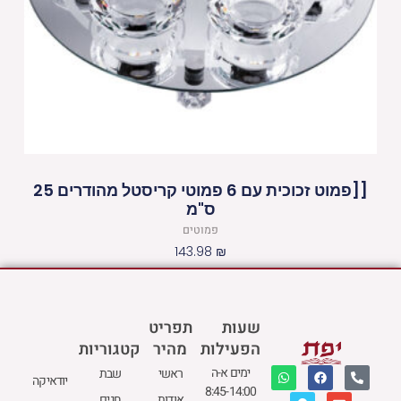
[[פמוט זכוכית עם 6 פמוטי קריסטל מהודרים 25
ס"מ
פמוטים
143.98
₪
שעות
תפריט
הפעילות
מהיר
קטגוריות
W
M
F
E
P
ימים א-ה
ראשי
שבת
יודאיקה
h
a
a
n
h
8:45-14:00
a
p
c
v
o
אודות
חגים