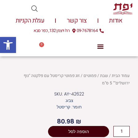
ילוג
תוכן
אודות
צור קשר
עגלת הקניות
09-7678164
רח' ויצמן 132, כפר סבא
פתח
0
עגלת
0.00
₪
קניות
עמוד הבית
/
שבת
/
פמוטים
/ זוג פמוטי קריסטל עם פלקטה "נוף
ירושלים"" 5 ס"מ
SKU: AY-42622
צבע:
חומר: קריסטל
80.98
₪
כמות
הוספה לסל