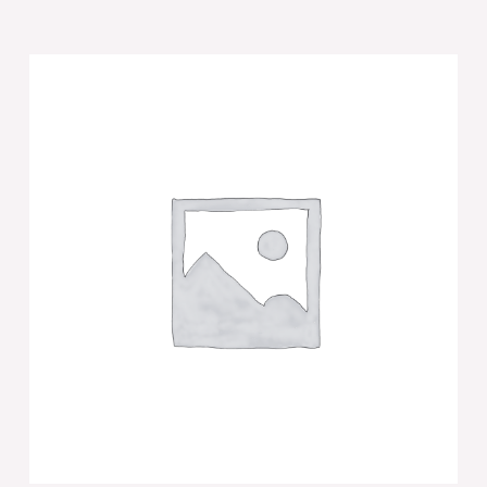
של
זוג
פמוטי
קריסטל
עם
פלקטה
"נוף
ירושלים""
5
ס"מ