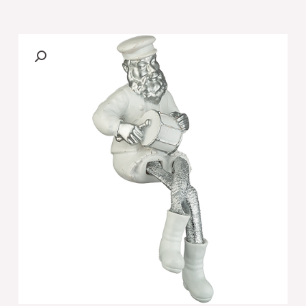
של
[[
חסיד
יושב
מפולירייזן
לבן
עם
רגלי
בד
כסף
25
ס"מ
מנגן
בתוף