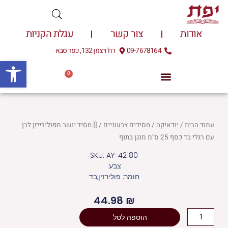
ילוג
תוכן
אודות
צור קשר
עגלת הקניות
09-7678164
רח' ויצמן 132, כפר סבא
פתח
0
עגלת
0.00
₪
קניות
עמוד הבית
/
יודאיקה
/
חסידים צבעוניים
/ [[ חסיד יושב מפולירייזן לבן
עם רגלי בד כסף 25 ס"מ מנגן בתוף
SKU: AY-42180
צבע:
חומר: פולירזין,בד
44.98
₪
כמות
הוספה לסל