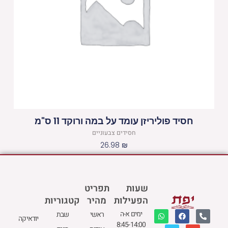
חסיד פוליריזן עומד על במה ורוקד 11 ס"מ
חסידים צבעוניים
26.98
₪
שעות
תפריט
הפעילות
מהיר
קטגוריות
W
M
F
E
P
ימים א-ה
ראשי
שבת
יודאיקה
h
a
a
n
h
8:45-14:00
a
p
c
v
o