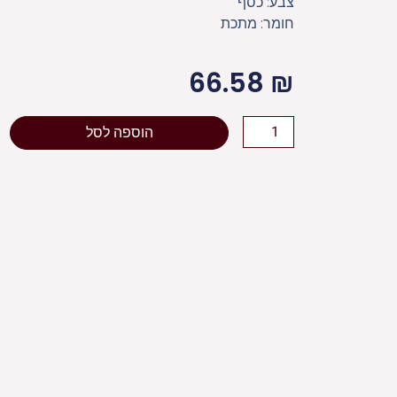
צבע: כסף
חומר: מתכת
66.58
₪
כמות
הוספה לסל
של
יד
לספר
תורה
מהודרת
17
ס"מ