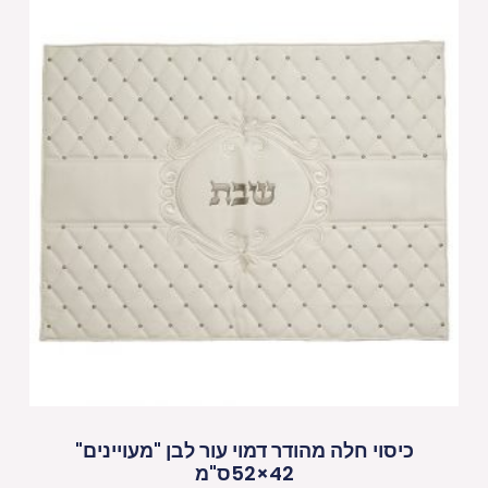
כיסוי חלה מהודר דמוי עור לבן "מעויינים"
42×52ס"מ