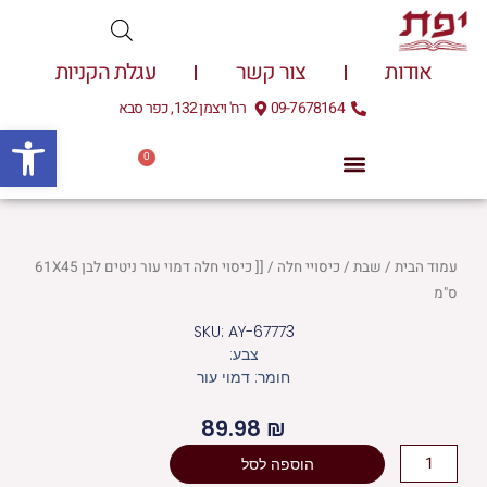
ילוג
תוכן
אודות
צור קשר
עגלת הקניות
09-7678164
רח' ויצמן 132, כפר סבא
פתח
0
עגלת
0.00
₪
קניות
עמוד הבית
/
שבת
/
כיסויי חלה
/ [[ כיסוי חלה דמוי עור ניטים לבן 61X45
ס"מ
SKU: AY-67773
צבע:
חומר: דמוי עור
89.98
₪
כמות
הוספה לסל