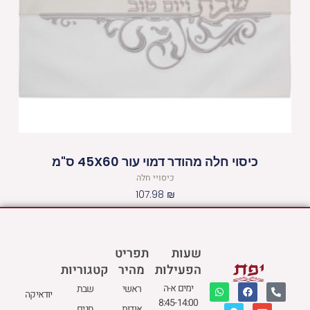
כיסוי חלה מהודר דמוי עור 45X60 ס"מ
כיסויי חלה
107.98
₪
שעות
תפריט
הפעילות
מהיר
קטגוריות
W
M
F
E
P
ימים א-ה
ראשי
שבת
יודאיקה
h
a
a
n
h
8:45-14:00
a
p
c
v
o
אודות
חגים