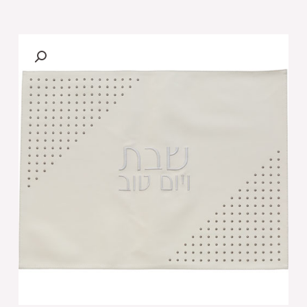
של
[[
כיסוי
חלה
דמוי
עור
ניטים
לבן
61X45
ס"מ