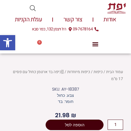
ילוג
תוכן
אודות
צור קשר
עגלת הקניות
09-7678164
רח' ויצמן 132, כפר סבא
פתח
0
עגלת
0.00
₪
קניות
עמוד הבית
/
כיפות
/
כיפות מיוחדות
/ [[כיפה בד ארטמן כחול עם פסים
17 ס"מ
SKU: AY-18387
צבע: כחול
חומר: בד
21.98
₪
כמות
הוספה לסל