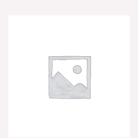
של
[[כיפה
בד
ארטמן
כחול
עם
פסים
17
ס"מ