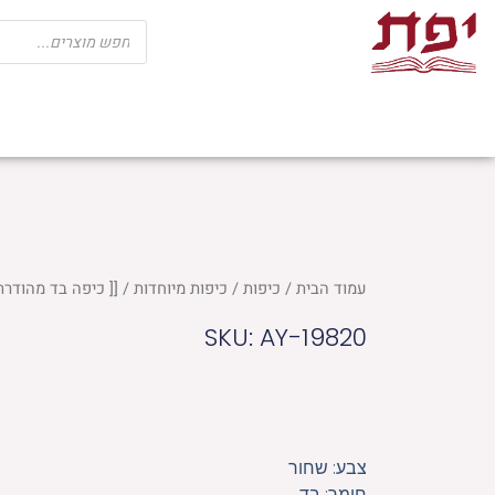
ילוג
Products
search
תוכן
שבת
חגים
ספרי קודש
מוצרי בית כנ
עמוד הבית
/
כיפות
/
כיפות מיוחדות
/ [[ כיפה בד מהודרת גודל 4 
SKU: AY-19820
צבע: שחור
חומר: בד