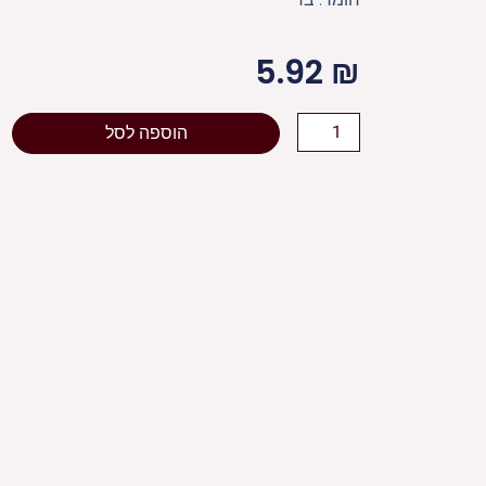
5.92
₪
כמות
הוספה לסל
של
[[
כיפה
בד
מהודרת
גודל
4
-
19
ס"מ