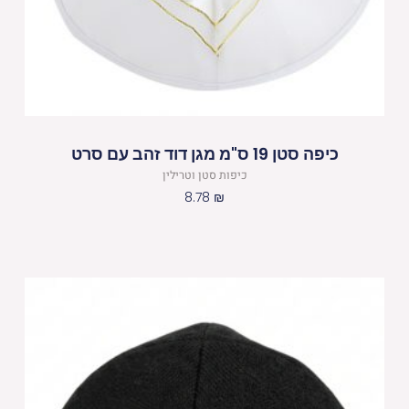
כיפה סטן 19 ס"מ מגן דוד זהב עם סרט
כיפות סטן וטרילין
8.78
₪