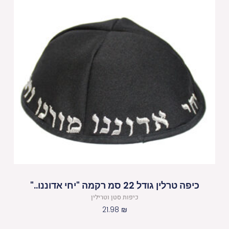
כיפה טרלין גודל 22 סמ רקמה "יחי אדוננו.."
כיפות סטן וטרילין
21.98
₪