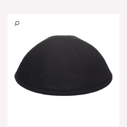
של
[[כיפה
טרילין
"ארט
מן"
שחור
גודל
3
-
6
חלקים