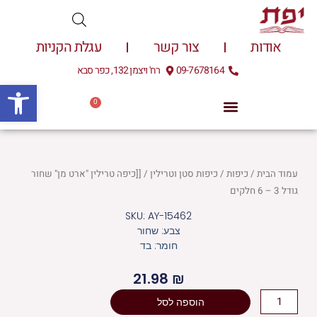
ילוג
תוכן
אודות
צור קשר
עגלת הקניות
09-7678164
רח' ויצמן 132, כפר סבא
פתח
0
עגלת
0.00
₪
קניות
עמוד הבית
/
כיפות
/
כיפות סטן וטרילין
/ [[כיפה טרילין "ארט מן" שחור
גודל 3 – 6 חלקים
SKU: AY-15462
צבע: שחור
חומר: בד
21.98
₪
כמות
הוספה לסל