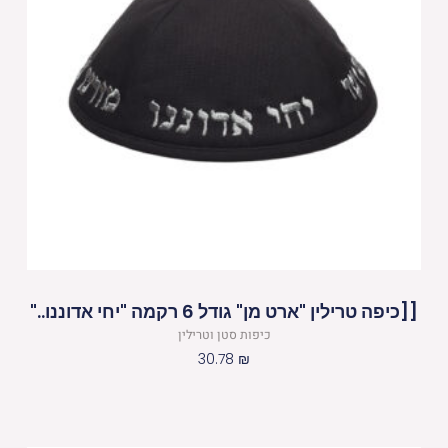
[[כיפה טרילין "ארט מן" גודל 6 רקמה "יחי אדוננו.."
כיפות סטן וטרילין
30.78
₪