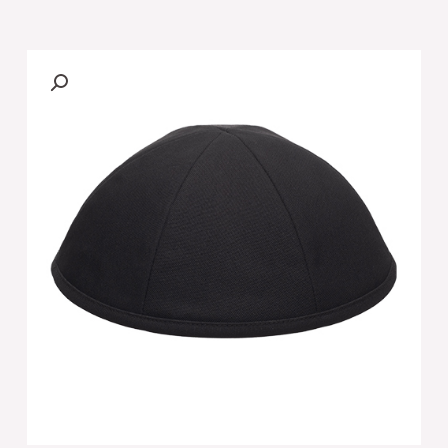
של
[[כיפה
טרילין
"ארט
מן"
שחור
גודל
6
-
6
חלקים