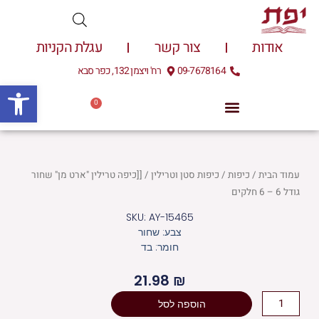
ילוג
תוכן
אודות
צור קשר
עגלת הקניות
09-7678164
רח' ויצמן 132, כפר סבא
פתח
0
עגלת
0.00
₪
קניות
עמוד הבית
/
כיפות
/
כיפות סטן וטרילין
/ [[כיפה טרילין "ארט מן" שחור
גודל 6 – 6 חלקים
SKU: AY-15465
צבע: שחור
חומר: בד
21.98
₪
כמות
הוספה לסל