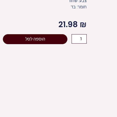
צבע: שחור
חומר: בד
21.98
₪
כמות
הוספה לסל
של
[[כיפה
טרילין
"ארט
מן"
שחור
גודל
7
-
6