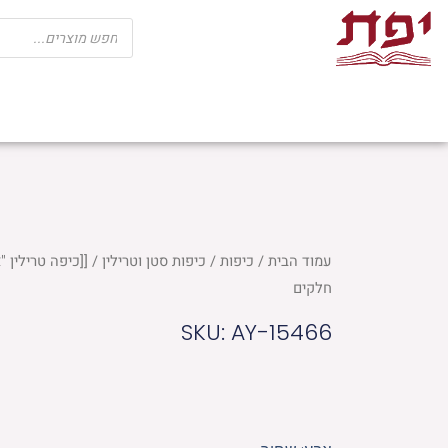
ילוג
Products
search
תוכן
שבת
חגים
ספרי קודש
מוצרי בית כנ
עמוד הבית
/
כיפות
/
כיפות סטן וטרילין
חלקים
SKU: AY-15466