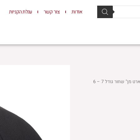
אודות
צור קשר
עגלת הקניות
סת וסטנדרים
יודאיקה
תשמישי קדושה
ילדים
/ [[כיפה טרילין "ארט מן" שחור גודל 7 – 6