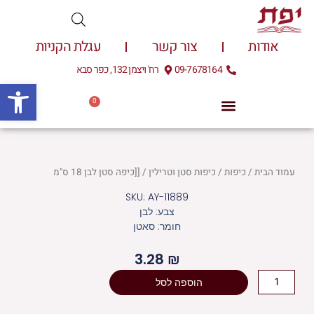
ילוג
תוכן
אודות
צור קשר
עגלת הקניות
09-7678164
רח' ויצמן 132, כפר סבא
פתח
0
עגלת
0.00
₪
קניות
עמוד הבית
/
כיפות
/
כיפות סטן וטרילין
/ [[כיפה סטן לבן 18 ס"מ
SKU: AY-11889
צבע: לבן
חומר: סאטן
3.28
₪
כמות
הוספה לסל
של