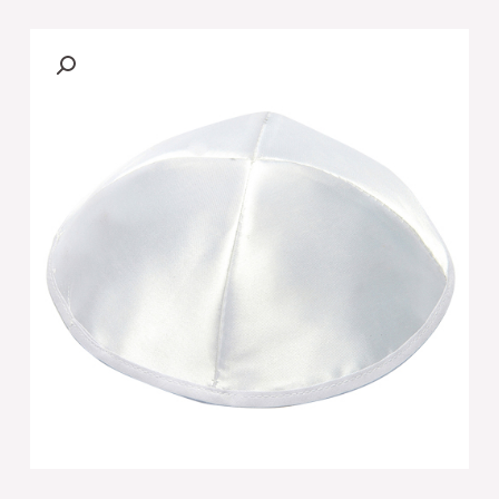
[[כיפה
סטן
לבן
18
ס"מ