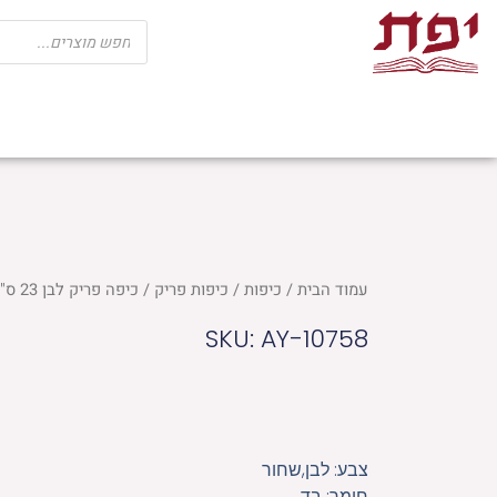
ילוג
Products
search
תוכן
שבת
חגים
ספרי קודש
מוצרי בית כנ
עמוד הבית
/
כיפות
/
כיפות פריק
/ כיפה פריק לבן 23 ס"מ "נחמן מאומן"
SKU: AY-10758
צבע: לבן,שחור
חומר: בד