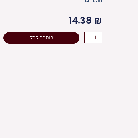
14.38
₪
כמות
הוספה לסל
של
כיפה
פריק
לבן
23
ס"מ
"נחמן
מאומן"