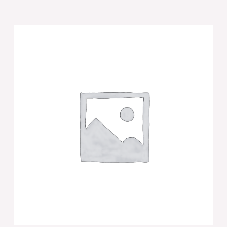
של
כיפה
קטיפה
"ארט-מן"
עם
אותיות
בולטות
זהב
"יברכך"
גודל
4
-
שחור