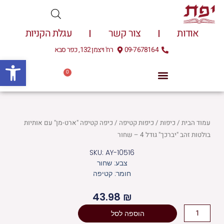
ילוג
תוכן
אודות
צור קשר
עגלת הקניות
09-7678164
רח' ויצמן 132, כפר סבא
פתח
0
עגלת
0.00
₪
קניות
עמוד הבית
/
כיפות
/
כיפות קטיפה
/ כיפה קטיפה "ארט-מן" עם אותיות
בולטות זהב "יברכך" גודל 4 – שחור
SKU: AY-10516
צבע: שחור
חומר: קטיפה
43.98
₪
כמות
הוספה לסל