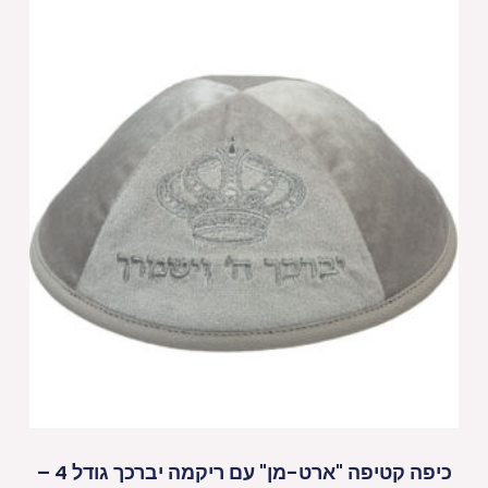
כיפה קטיפה "ארט-מן" עם ריקמה יברכך גודל 4 –