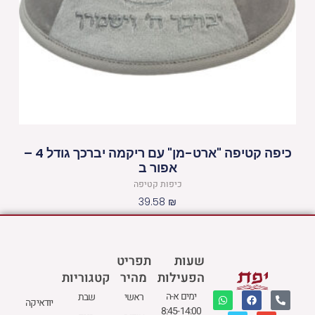
כיפה קטיפה "ארט-מן" עם ריקמה יברכך גודל 4 –
אפור ב
כיפות קטיפה
39.58
₪
שעות
תפריט
הפעילות
מהיר
קטגוריות
W
M
F
E
P
ימים א-ה
ראשי
שבת
יודאיקה
h
a
a
n
h
8:45-14:00
a
p
c
v
o