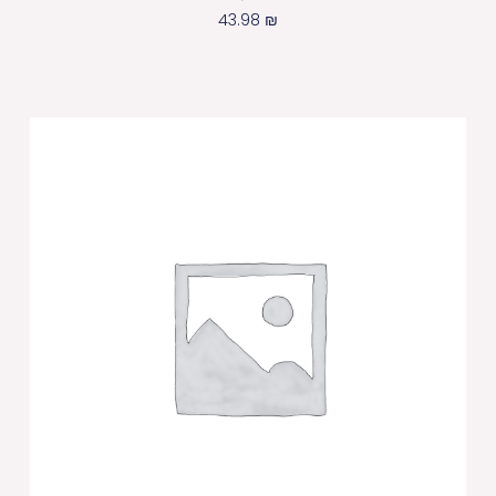
43.98
₪