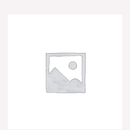
של
כיפה
קטיפה
"ארט-מן"
עם
אותיות
בולטות
זהב
"יברכך"
גודל
4
-
פנינה