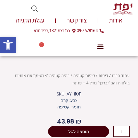
ילוג
תוכן
אודות
צור קשר
עגלת הקניות
09-7678164
רח' ויצמן 132, כפר סבא
פתח
0
עגלת
0.00
₪
קניות
עמוד הבית
/
כיפות
/
כיפות קטיפה
/ כיפה קטיפה "ארט-מן" עם אותיות
בולטות זהב "יברכך" גודל 4 – פנינה
SKU: AY-11011
צבע: קרם
חומר: קטיפה
43.98
₪
כמות
הוספה לסל