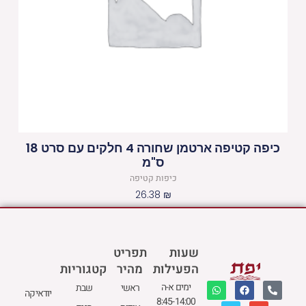
כיפה קטיפה ארטמן שחורה 4 חלקים עם סרט 18
ס"מ
כיפות קטיפה
26.38
₪
שעות
תפריט
הפעילות
מהיר
קטגוריות
W
M
F
E
P
ימים א-ה
ראשי
שבת
יודאיקה
h
a
a
n
h
8:45-14:00
a
p
c
v
o