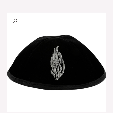
של
כיפה
קטיפה
פלוש
שחורה
4
חלקים
גודל
3
19
ס"מ
"האש
שלי"