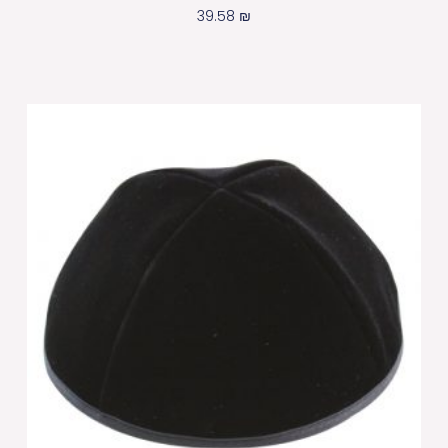
39.58
₪