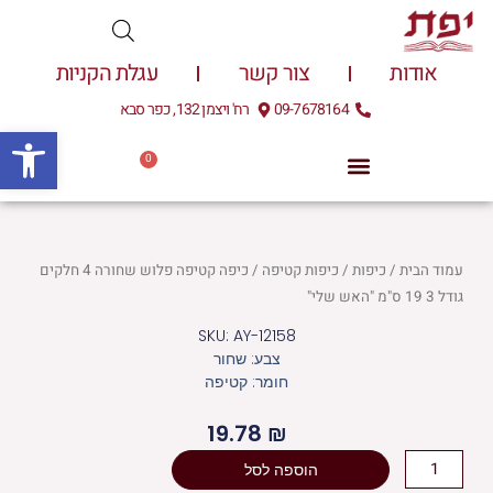
ילוג
תוכן
אודות
צור קשר
עגלת הקניות
09-7678164
רח' ויצמן 132, כפר סבא
פתח
0
עגלת
0.00
₪
קניות
עמוד הבית
/
כיפות
/
כיפות קטיפה
/ כיפה קטיפה פלוש שחורה 4 חלקים
גודל 3 19 ס"מ "האש שלי"
SKU: AY-12158
צבע: שחור
חומר: קטיפה
19.78
₪
כמות
הוספה לסל