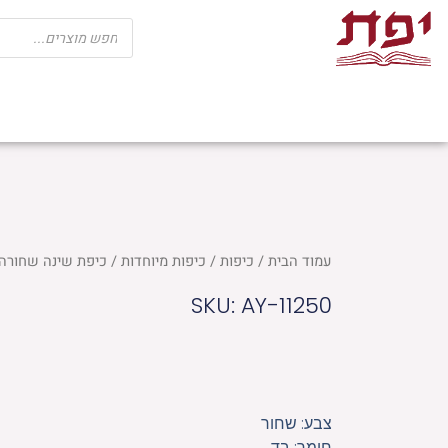
ילוג
Products
search
תוכן
שבת
חגים
ספרי קודש
מוצרי בית כנ
עמוד הבית
/
כיפות
/
כיפות מיוחדות
/ כיפת שינה שחורה 24.5 ס"
SKU: AY-11250
צבע: שחור
חומר: בד