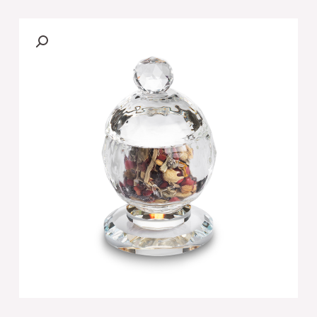
כלי
לבשמים
מקריסטל
זהב
מהודר
-
9
ס"מ