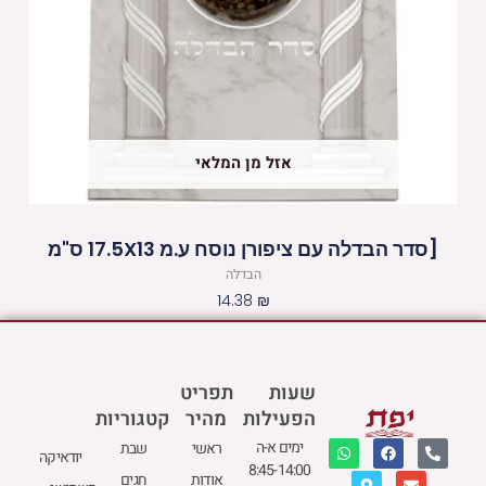
אזל מן המלאי
[סדר הבדלה עם ציפורן נוסח ע.מ 17.5X13 ס"מ
הבדלה
14.38
₪
שעות
תפריט
הפעילות
מהיר
קטגוריות
W
M
F
E
P
ימים א-ה
ראשי
שבת
יודאיקה
h
a
a
n
h
8:45-14:00
a
p
c
v
o
אודות
חגים