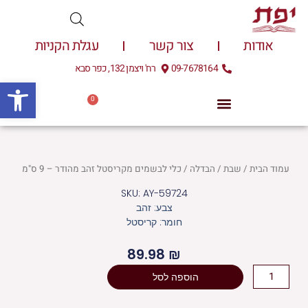
ילוג
תוכן
אודות
צור קשר
עגלת הקניות
09-7678164
רח' ויצמן 132, כפר סבא
פתח
0
עגלת
0.00
₪
קניות
עמוד הבית
/
שבת
/
הבדלה
/ כלי לבשמים מקריסטל זהב מהודר – 9 ס"מ
SKU: AY-59724
צבע: זהב
חומר: קריסטל
89.98
₪
כמות
הוספה לסל
של