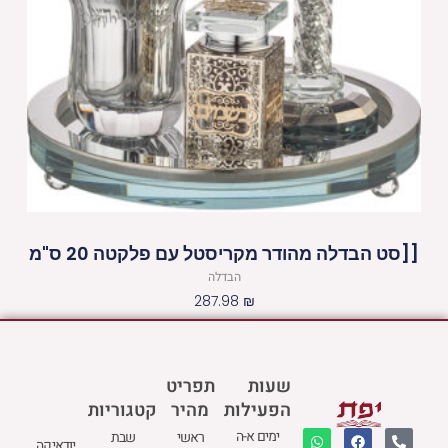
[[סט הבדלה מהודר מקריסטל עם פלקטה 20 ס"מ
הבדלה
287.98
₪
שעות
תפריט
הפעילות
מהיר
קטגוריות
W
M
F
E
P
ימים א-ה
ראשי
שבת
יודאיקה
h
a
a
n
h