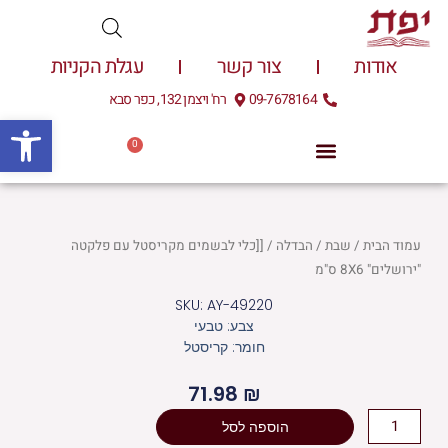
ילוג
תוכן
אודות
צור קשר
עגלת הקניות
09-7678164
רח' ויצמן 132, כפר סבא
פתח
0
עגלת
0.00
₪
קניות
עמוד הבית
/
שבת
/
הבדלה
/ [[כלי לבשמים מקריסטל עם פלקטה
"ירושלים" 8X6 ס"מ
SKU: AY-49220
צבע: טבעי
חומר: קריסטל
71.98
₪
כמות
הוספה לסל