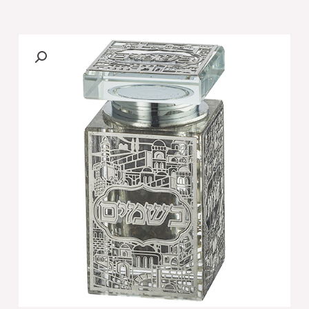
של
[[כלי
לבשמים
מקריסטל
עם
פלקטה
"ירושלים"
8X6
ס"מ