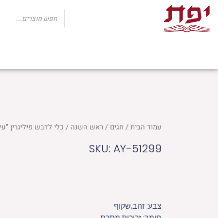
ילוג
Products
search
תוכן
שבת
חגים
ספרי קודש
מוצרי בית כנ
עמוד הבית
/
חגים
/
ראש השנה
/ כלי לדבש פיליגרין "עיטורי
SKU: AY-51299
צבע: זהב,שקוף
חומר: זכוכית,מתכת