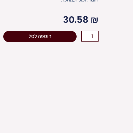
30.58
₪
כמות
הוספה לסל
של
כלי
לדבש
פיליגרין
"עיטורים"
גימור
זהב
10
ס"מ