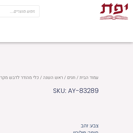
ילוג
Products
search
תוכן
שבת
חגים
ספרי קודש
מוצרי בית כנ
עמוד הבית
/
חגים
/
ראש השנה
/ כלי מהודר לדבש מקריסטל 10×6 ס"
SKU: AY-83289
צבע: זהב
חומר: פולירזן