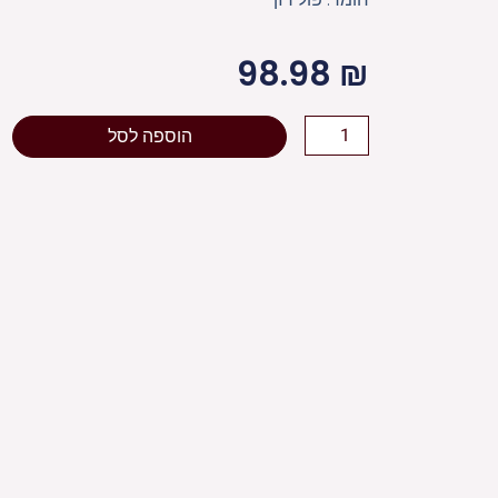
98.98
₪
כמות
הוספה לסל
של
כלי
מהודר
לדבש
מקריסטל
10x6
ס"מ
-
זהב