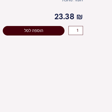
23.38
₪
כמות
הוספה לסל
של
מזוזה
מתכת
לרכב
6
ס"מ
ניקל
"ירושלים"