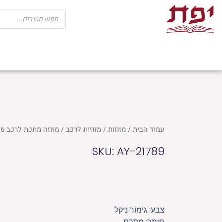
ילוג
Products
search
תוכן
שבת
חגים
ספרי קודש
מוצרי בית כנ
עמוד הבית
/
מזוזות
/
מזוזות לרכב
/ מזוזה מתכת לרכב 6 ס"מ ניקל "ירושלים"
SKU: AY-21789
צבע: גימור ניקל
חומר: מתכת