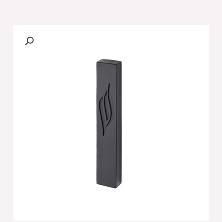
של
מזוזה
"סמנט
בטון"
רחבה
גוון
שחור
12
ס"מ