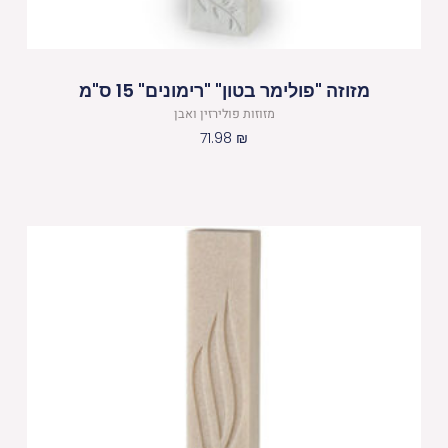
מזוזה "פולימר בטון" "רימונים" 15 ס"מ
מזוזות פולירזין ואבן
71.98
₪