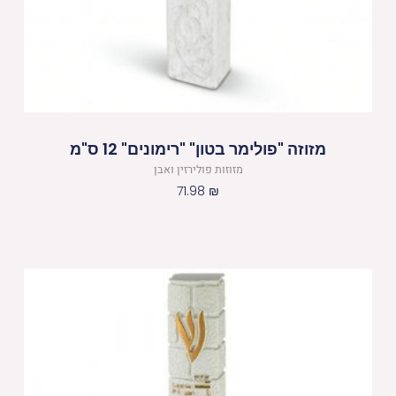
מזוזה "פולימר בטון" "רימונים" 12 ס"מ
מזוזות פולירזין ואבן
71.98
₪