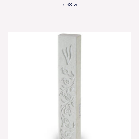
71.98
₪