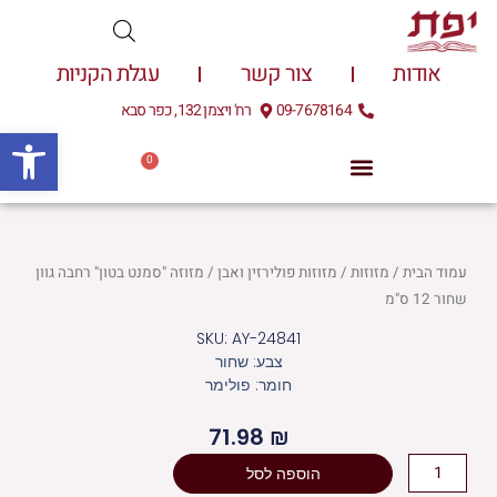
ילוג
תוכן
אודות
צור קשר
עגלת הקניות
09-7678164
רח' ויצמן 132, כפר סבא
פתח
0
עגלת
0.00
₪
קניות
עמוד הבית
/
מזוזות
/
מזוזות פולירזין ואבן
/ מזוזה "סמנט בטון" רחבה גוון
שחור 12 ס"מ
SKU: AY-24841
צבע: שחור
חומר: פולימר
71.98
₪
כמות
הוספה לסל