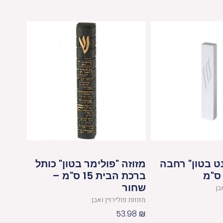
ט בטון" רחבה
מזוזה "פולימר בטון" כותל
ברכת הבית 15 ס"מ –
שחור
בן
מזוזות פולירזין ואבן
53.98
₪