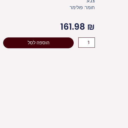
צבע:
חומר: פולימר
161.98
₪
כמות
הוספה לסל
של
מזוזה
"סמנט
בטון"
רחבה
"ש"
להבה
זהב
30
ס"מ