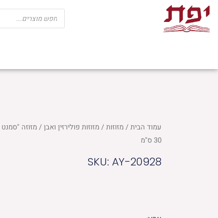
ילוג
Products
search
תוכן
שבת
חגים
ספרי קודש
מוצרי בית כנ
עמוד הבית
/
מזוזות
/
מזוזות פולירזין ואבן
/ מזוזה "סמנט 
30 ס"מ
SKU: AY-20928