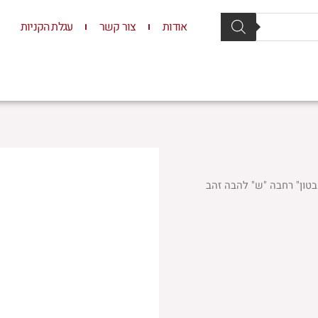
אודות
צור קשר
עגלת הקניות
סת וסטנדרים
יודאיקה
תשמישי קדושה
ילדים
בטון" רחבה "ש" להבה זהב