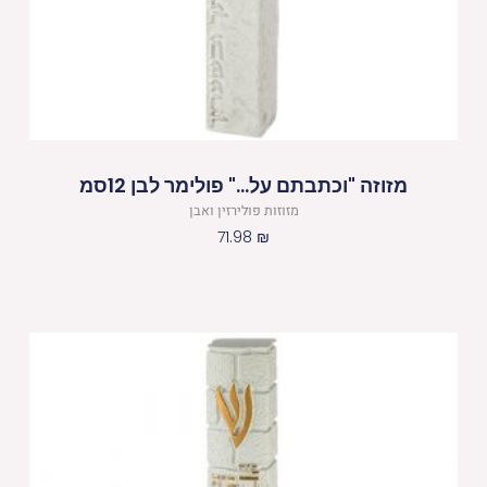
מזוזה "וכתבתם על…" פולימר לבן 12סמ
מזוזות פולירזין ואבן
71.98
₪