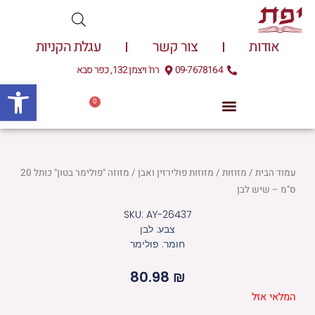
ילוג
תוכן
אודות
צור קשר
עגלת הקניות
09-7678164
רח' ויצמן 132, כפר סבא
פתח
0
עגלת
0.00
₪
קניות
עמוד הבית
/
מזוזות
/
מזוזות פולירזין ואבן
/ מזוזה "פולימר בטון" כותל 20
ס"מ – שיש לבן
SKU: AY-26437
צבע: לבן
חומר: פולימר
80.98
₪
המלאי אזל