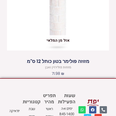
אזל מן המלאי
מזוזה פולימר בטון כותל 12 ס"מ
מזוזות פולירזין ואבן
71.98
₪
שעות
תפריט
הפעילות
מהיר
קטגוריות
W
M
F
E
P
ימים א-ה
ראשי
שבת
יודאיקה
h
a
a
n
h
8:45-14:00
a
p
c
v
o