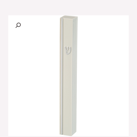
של
מזוזה
פלסטיק
לבנה
12
ס"מ
"ש"
כסף
ופס
כסף
עם
פקק
גו