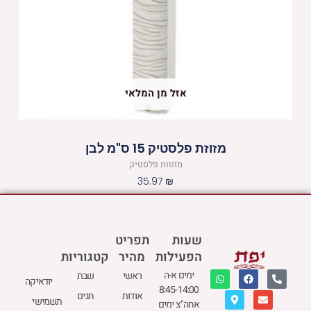
אזל מן המלאי
מזוזת פלסטיק 15 ס"מ לבן
מזוזות פלסטיק
35.97
₪
שעות
תפריט
הפעילות
מהיר
קטגוריות
W
M
F
E
P
ימים א-ה
ראשי
שבת
יודאיקה
h
a
a
n
h
8:45-14:00
a
p
c
v
o
אודות
חגים
תשמישי
t
-
e
e
n
אחה"צ ימים