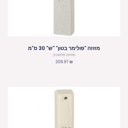
מזוזה "פולימר בטון" "ש" 30 ס"מ
מזוזות פלסטיק
209.97
₪