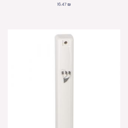
16.47
₪