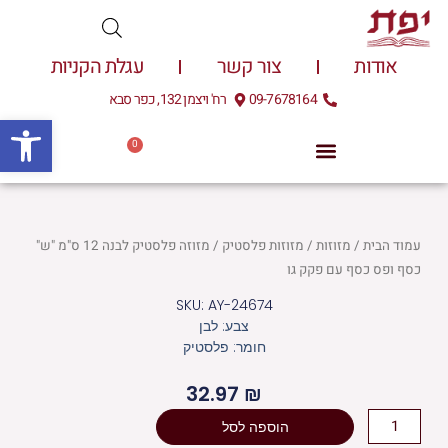
ילוג
תוכן
אודות
צור קשר
עגלת הקניות
09-7678164
רח' ויצמן 132, כפר סבא
פתח
0
עגלת
0.00
₪
קניות
עמוד הבית
/
מזוזות
/
מזוזות פלסטיק
/ מזוזה פלסטיק לבנה 12 ס"מ "ש"
כסף ופס כסף עם פקק גו
SKU: AY-24674
צבע: לבן
חומר: פלסטיק
32.97
₪
כמות
הוספה לסל