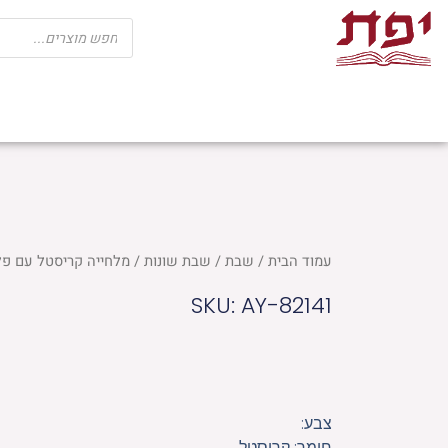
ילוג
Products
search
תוכן
שבת
חגים
ספרי קודש
מוצרי בית כנ
עמוד הבית
/
שבת
/
שבת שונות
/ מלחייה קריסטל עם פלקטה
SKU: AY-82141
צבע:
חומר: קריסטל