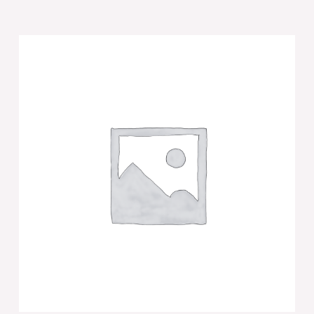
של
[[מסגרת
ממוסגרת
לתלייה
עם
פלקטה
זהב
42x43
ס"מ-
ברכת
הבית