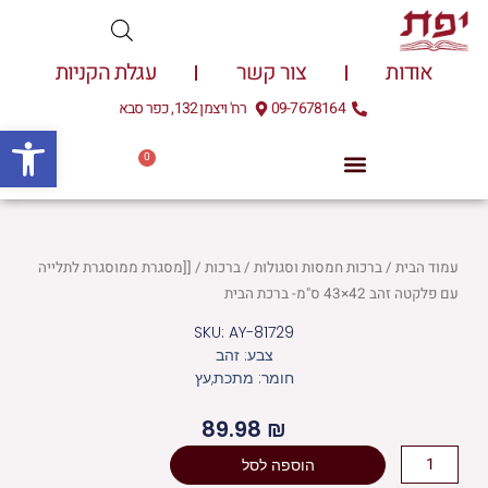
ילוג
תוכן
אודות
צור קשר
עגלת הקניות
09-7678164
רח' ויצמן 132, כפר סבא
פתח
0
עגלת
0.00
₪
קניות
עמוד הבית
/
ברכות חמסות וסגולות
/
ברכות
/ [[מסגרת ממוסגרת לתלייה
עם פלקטה זהב 42×43 ס"מ- ברכת הבית
SKU: AY-81729
צבע: זהב
חומר: מתכת,עץ
89.98
₪
כמות
הוספה לסל