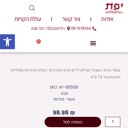
ילוג
תוכן
אודות
צור קשר
עגלת הקניות
09-7678164
רח' ויצמן 132, כפר סבא
פתח
0
עגלת
0.00
₪
קניות
עמוד הבית
/
שבת
/
נטילת ידיים ומים אחרונים
/ נטלה מהודרת מפולימר
גוון בטון בז' 13 ס"מ
SKU: AY-86568
צבע:
חומר: פולימר
98.98
₪
כמות
הוספה לסל