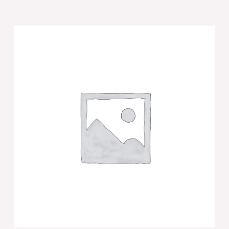
של
נטלה
מהודרת
מפולימר
גוון
בטון
בז'
13
ס"מ