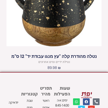
נטלה מהודרת קלה "עץ מנגו עבודת יד" 12 ס"מ
נטילת ידיים ומים אחרונים
89.98
₪
שעות
תפריט
הפעילות
מהיר
קטגוריות
W
M
F
E
P
ימים א-ה
ראשי
שבת
יודאיקה
h
a
a
n
h
8:45-14:00
a
p
c
v
o
אודות
חגים