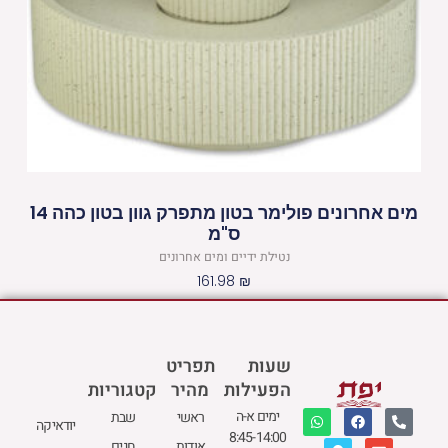
מים אחרונים פולימר בטון מתפרק גוון בטון כהה 14
ס"מ
נטילת ידיים ומים אחרונים
161.98
₪
שעות
תפריט
הפעילות
מהיר
קטגוריות
W
M
F
E
P
ימים א-ה
ראשי
שבת
יודאיקה
h
a
a
n
h
8:45-14:00
a
p
c
v
o
אודות
חגים