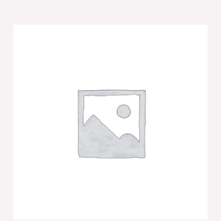
של
[[
נטלה
מהודרת
מפולימר
ציפוי
כסף
14
ס"מ