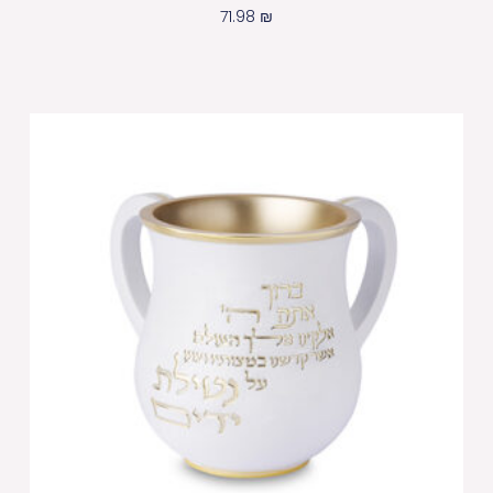
71.98
₪