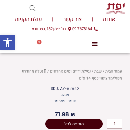
ילוג
תוכן
אודות
צור קשר
עגלת הקניות
09-7678164
רח' ויצמן 132, כפר סבא
פתח
0
עגלת
0.00
₪
קניות
עמוד הבית
/
שבת
/
נטילת ידיים ומים אחרונים
/ [[ נטלה מהודרת
מפולימר ציפוי כסף 14 ס"מ
SKU: AY-82842
צבע:
חומר: פולימר
71.98
₪
כמות
הוספה לסל