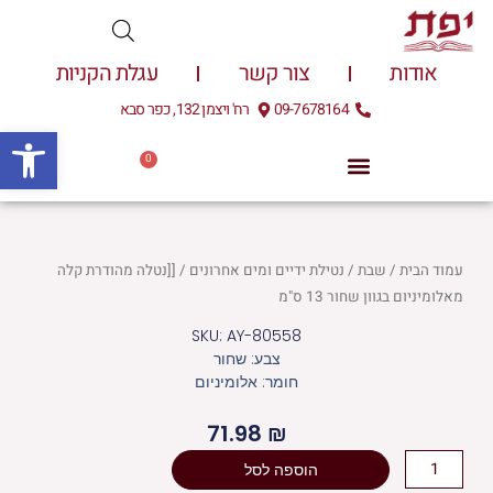
ילוג
תוכן
אודות
צור קשר
עגלת הקניות
09-7678164
רח' ויצמן 132, כפר סבא
פתח
0
עגלת
0.00
₪
קניות
עמוד הבית
/
שבת
/
נטילת ידיים ומים אחרונים
/ [[נטלה מהודרת קלה
מאלומיניום בגוון שחור 13 ס"מ
SKU: AY-80558
צבע: שחור
חומר: אלומיניום
71.98
₪
כמות
הוספה לסל