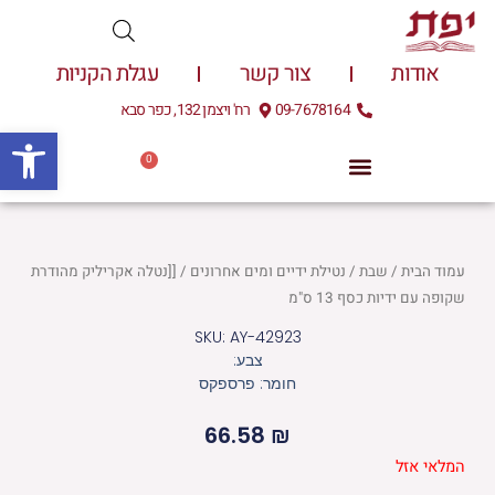
ילוג
תוכן
אודות
צור קשר
עגלת הקניות
09-7678164
רח' ויצמן 132, כפר סבא
פתח
0
עגלת
0.00
₪
קניות
עמוד הבית
/
שבת
/
נטילת ידיים ומים אחרונים
/ [[נטלה אקריליק מהודרת
שקופה עם ידיות כסף 13 ס"מ
SKU: AY-42923
צבע:
חומר: פרספקס
66.58
₪
המלאי אזל