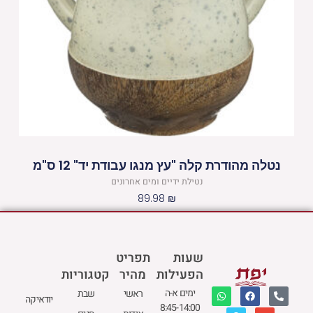
נטלה מהודרת קלה "עץ מנגו עבודת יד" 12 ס"מ
נטילת ידיים ומים אחרונים
89.98
₪
שעות
תפריט
הפעילות
מהיר
קטגוריות
W
M
F
E
P
ימים א-ה
ראשי
שבת
יודאיקה
h
a
a
n
h
8:45-14:00
a
p
c
v
o