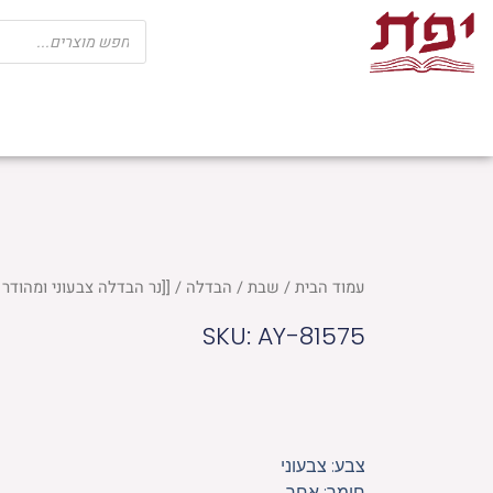
ילוג
Products
search
תוכן
שבת
חגים
ספרי קודש
מוצרי בית כנ
עמוד הבית
/
שבת
/
הבדלה
/ [[נר הבדלה צבעוני ומהודר 16 ס"מ
SKU: AY-81575
צבע: צבעוני
חומר: אחר