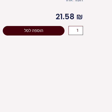
21.58
₪
כמות
הוספה לסל
של
[[נר
הבדלה
צבעוני
ומהודר
16
ס"מ