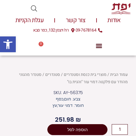
ילוג
תוכן
אודות
צור קשר
עגלת הקניות
09-7678164
רח' ויצמן 132, כפר סבא
פתח
0
עגלת
0.00
₪
קניות
עמוד הבית
/
מוצרי בית כנסת וסטנדרים
/
סטנדרים
/ סטנדר מהגוני
מהודר עם פלקטה דמוי עור "והגית בו"
SKU: AY-56375
צבע: חום,כסף
חומר: דמוי עור,עץ
251.98
₪
כמות
הוספה לסל