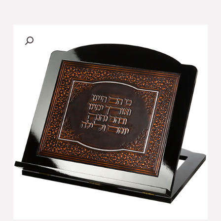
של
סטנדר
מהגוני
מהודר
עם
פלקטה
דמוי
עור
"והגית
בו"