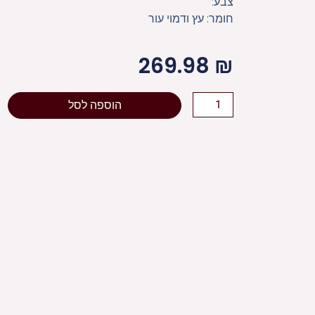
צבע:
חומר: עץ ודמוי עור
269.98
₪
כמות
הוספה לסל
של
סטנדר
מעץ
עם
פלקטה
דמוי
עור
38x30