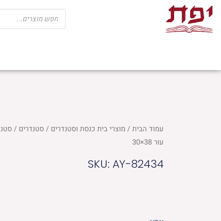
ילוג
Products
search
תוכן
שבת
חגים
ספרי קודש
מוצרי בית כנ
עמוד הבית
/
מוצרי בית כנסת וסטנדרים
/
סטנדרים
/ סטנד
עור 38×30
SKU: AY-82434