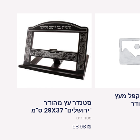
פל מעץ
סטנדר עץ מהודר
דר
"ירושלים" 29X37 ס"מ
סטנדרים
98.98
₪