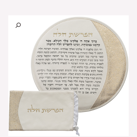
של
[[
סט
הפרשת
חלה
דמוי
עור
לבן
"אותיות
בולטות"
זהב
40
ס"מ