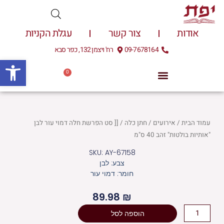
ילוג
תוכן
אודות
צור קשר
עגלת הקניות
09-7678164
רח' ויצמן 132, כפר סבא
פתח
0
עגלת
0.00
₪
קניות
עמוד הבית
/
אירועים
/
חתן כלה
/ [[ סט הפרשת חלה דמוי עור לבן
"אותיות בולטות" זהב 40 ס"מ
SKU: AY-67158
צבע: לבן
חומר: דמוי עור
89.98
₪
כמות
הוספה לסל