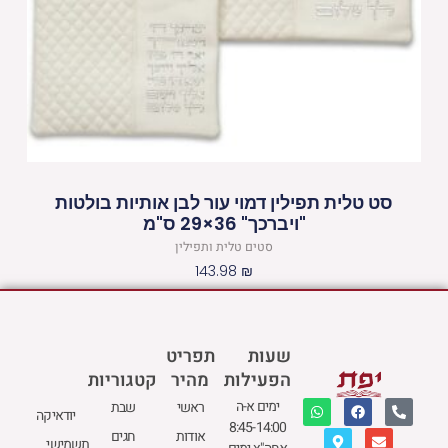
סט טלית תפילין דמוי עור לבן אותיות בולטות
"ויברכך" 36×29 ס"מ
סטים טלית ותפילין
143.98
₪
שעות
תפריט
הפעילות
מהיר
קטגוריות
W
M
F
E
P
ימים א-ה
ראשי
שבת
יודאיקה
h
a
a
n
h
8:45-14:00
a
p
c
v
o
אודות
חגים
תשמישי
t
-
e
e
n