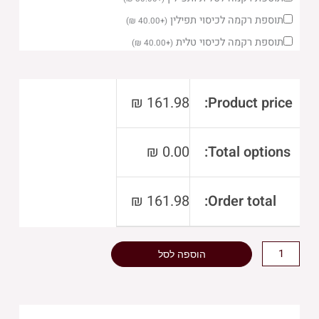
של
סט
תוספת רקמה לכיסוי תפילין
)
₪
40.00
+
(
טלית
תוספת רקמה לכיסוי טלית
)
₪
40.00
+
(
תפילין
דמוי
עור
₪
161.98
Product price:
לבן
36X29
₪
0.00
Total options:
ס"מ
₪
161.98
Order total:
הוספה לסל