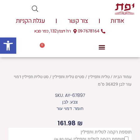
ילוג
תוכן
אודות
צור קשר
עגלת הקניות
09-7678164
רח' ויצמן 132, כפר סבא
פתח
0
עגלת
0.00
₪
קניות
עמוד הבית
/
טלית ותפילין
/
סטים טלית ותפילין
/ סט טלית תפילין דמוי
עור לבן 36X29 ס"מ
SKU: AY-67897
צבע: לבן
חומר: דמוי עור
161.98
₪
כמות
תוספת רקמה לטלית ותפילין
תוספת רקמה לטלית ותפילין
)
₪
80.00
+
(