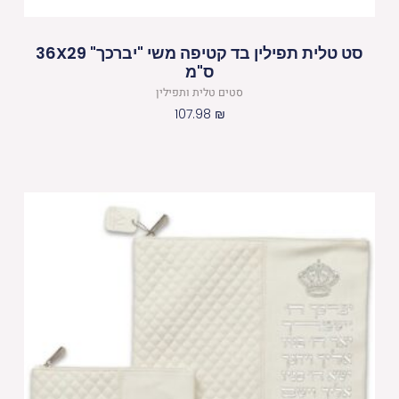
סט טלית תפילין בד קטיפה משי "יברכך" 36X29
ס"מ
סטים טלית ותפילין
107.98
₪