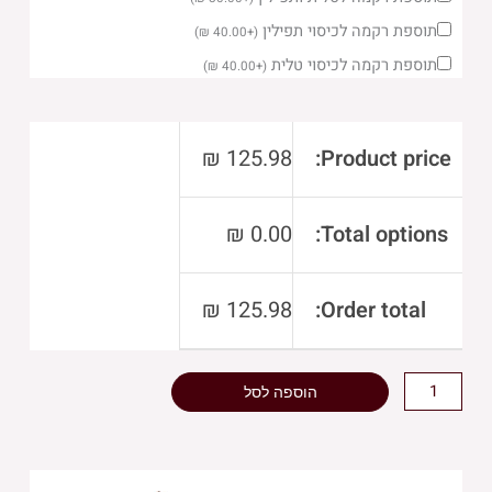
של
סט
תוספת רקמה לכיסוי תפילין
)
₪
40.00
+
(
טלית
תוספת רקמה לכיסוי טלית
)
₪
40.00
+
(
תפילין
מהודר
דמוי
₪
125.98
Product price:
עור
חום
₪
0.00
Total options:
36X29
ס"מ
₪
125.98
Order total:
הוספה לסל