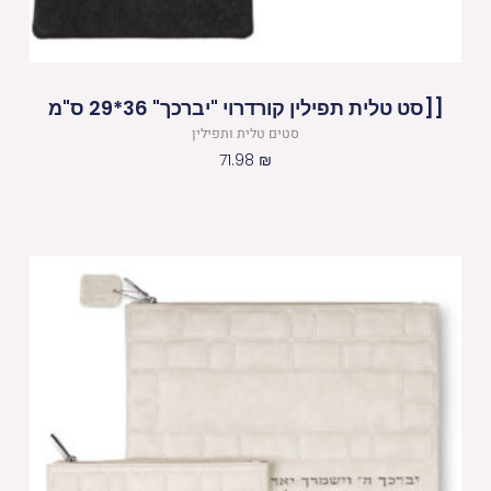
[[סט טלית תפילין קורדרוי "יברכך" 36*29 ס"מ
סטים טלית ותפילין
71.98
₪