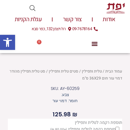
ילוג
תוכן
אודות
צור קשר
עגלת הקניות
09-7678164
רח' ויצמן 132, כפר סבא
פתח
0
עגלת
0.00
₪
קניות
עמוד הבית
/
טלית ותפילין
/
סטים טלית ותפילין
/ סט טלית תפילין מהודר
דמוי עור חום 36X29 ס"מ
SKU: AY-60259
צבע:
חומר: דמוי עור
125.98
₪
כמות
תוספת רקמה לטלית ותפילין
תוספת רקמה לטלית ותפילין
)
₪
80.00
+
(