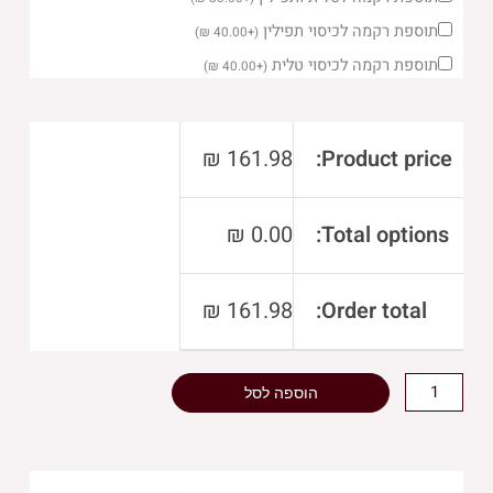
של
סט
תוספת רקמה לכיסוי תפילין
)
₪
40.00
+
(
טלית
תוספת רקמה לכיסוי טלית
)
₪
40.00
+
(
תפילין
פיו
בטון
₪
161.98
Product price:
רקמה
כסף
₪
0.00
Total options:
האש
שלי
₪
161.98
Order total:
הוספה לסל