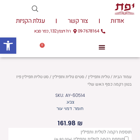
ילוג
תוכן
אודות
צור קשר
עגלת הקניות
09-7678164
רח' ויצמן 132, כפר סבא
פתח
0
עגלת
0.00
₪
קניות
עמוד הבית
/
טלית ותפילין
/
סטים טלית ותפילין
/ סט טלית תפילין פיו
בטון רקמה כסף האש שלי
SKU: AY-60514
צבע:
חומר: דמוי עור
161.98
₪
כמות
תוספת רקמה לטלית ותפילין
תוספת רקמה לטלית ותפילין
)
₪
80.00
+
(