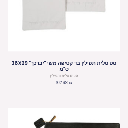
סט טלית תפילין בד קטיפה משי "יברכך" 36X29
ס"מ
סטים טלית ותפילין
107.98
₪